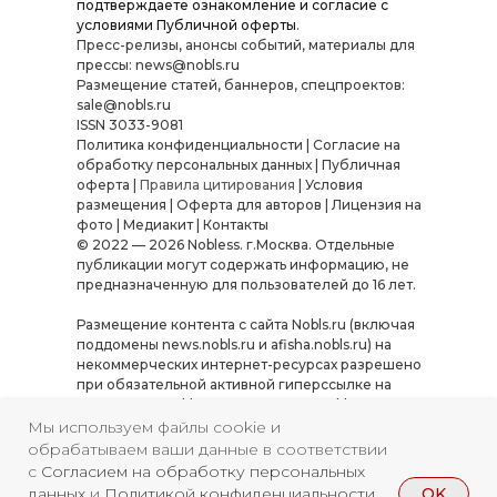
подтверждаете ознакомление и согласие с
условиями
Публичной оферты
.
Пресс-релизы, анонсы событий, материалы для
прессы: news@nobls.ru
Размещение статей, баннеров, спецпроектов:
sale@nobls.ru
ISSN 3033-9081
Политика конфиденциальности
|
Согласие на
обработку персональных данных
|
Публичная
оферта
|
Правила цитирования
|
Условия
размещения
|
Оферта для авторов
|
Лицензия на
фото
|
Медиакит
|
Контакты
© 2022 — 2026 Nobless. г.Москва. Отдельные
публикации могут содержать информацию, не
предназначенную для пользователей до 16 лет.
Размещение контента с сайта Nobls.ru (включая
поддомены news.nobls.ru и afisha.nobls.ru) на
некоммерческих интернет-ресурсах разрешено
при обязательной активной гиперссылке на
источник — Nobls.ru или «Журнал Nobless».
Использование материалов в коммерческих
Мы используем файлы cookie и
целях, а также их копирование, переработка или
обрабатываем ваши данные в соответствии
распространение в иных форматах требуют
с
Согласием на обработку персональных
письменного согласования. Нарушение условий
OK
данных
и
Политикой конфиденциальности
.