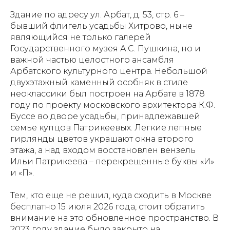
Здание по адресу ул. Арбат, д. 53, стр. 6 –
бывший флигель усадьбы Хитрово, ныне
являющийся не только галерей
Государственного музея А.С. Пушкина, но и
важной частью целостного ансамбля
Арбатского культурного центра. Небольшой
двухэтажный каменный особняк в стиле
неоклассики был построен на Арбате в 1878
году по проекту московского архитектора К.Ф.
Буссе во дворе усадьбы, принадлежавшей
семье купцов Патрикеевых. Легкие лепные
гирлянды цветов украшают окна второго
этажа, а над входом восстановлен вензель
Ильи Патрикеева – перекрещенные буквы «И»
и «П».
Тем, кто еще не решил, куда сходить в Москве
бесплатно 15 июля 2026 года, стоит обратить
внимание на это обновленное пространство. В
2023 году здание было закрыто на