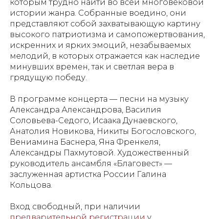
которым трудно найти во всей многовековой
истории жанра. Собранные воедино, они
представляют собой захватывающую картину
высокого патриотизма и самопожертвования,
искренних и ярких эмоций, незабываемых
мелодий, в которых отражается как наследие
минувших времен, так и светлая вера в
грядущую победу.
В программе концерта — песни на музыку
Александра Александрова, Василия
Соловьева-Седого, Исаака Дунаевского,
Анатолия Новикова, Никиты Богословского,
Вениамина Баснера, Яна Френкеля,
Александры Пахмутовой. Художественный
руководитель ансамбля «Благовест» —
заслуженная артистка России Галина
Кольцова.
Вход свободный, при наличии
предварительной регистрации
у