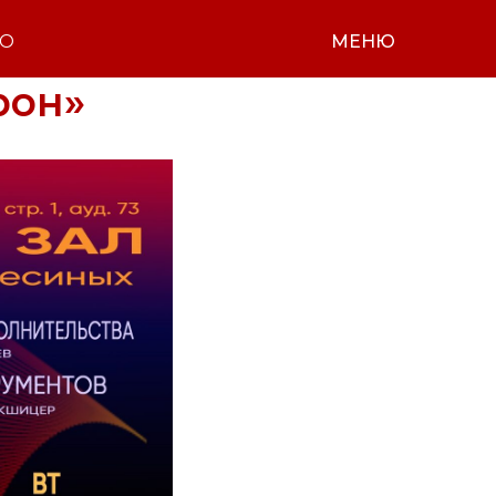
НО
МЕНЮ
рон»