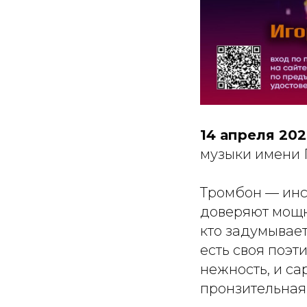
14 апреля 202
музыки имени Г
Тромбон — инст
доверяют мощны
кто задумывает
есть своя поэт
нежность, и са
пронзительная 