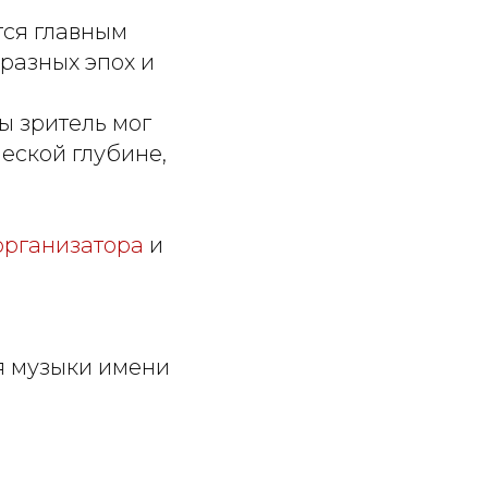
тся главным
разных эпох и
ы зритель мог
ческой глубине,
организатора
и
ия музыки имени