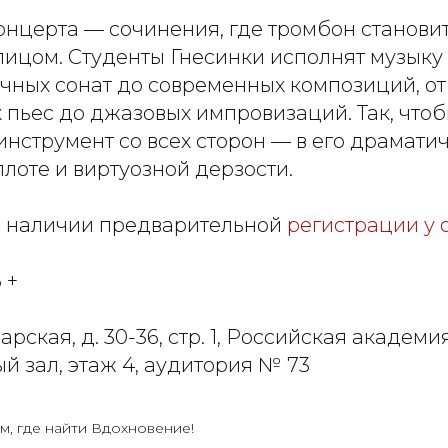
онцерта — сочинения, где тромбон станови
ицом. Студенты Гнесинки исполнят музыку 
очных сонат до современных композиций, от
пьес до джазовых импровизаций. Так, чтоб
инструмент со всех сторон — в его драмати
лоте и виртуозной дерзости.
и наличии предварительной
регистрации у 
 +
варская, д. 30-36, стр. 1, Российская академ
й зал, этаж 4, аудитория № 73
м, где найти Вдохновение!