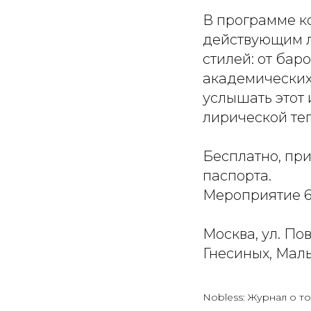
В программе к
действующим л
стилей: от бар
академических 
услышать этот 
лирической теп
Бесплатно, пр
паспорта.
Мероприятие 6
Москва, ул. По
Гнесиных, Малы
Nobless: Журнал о то