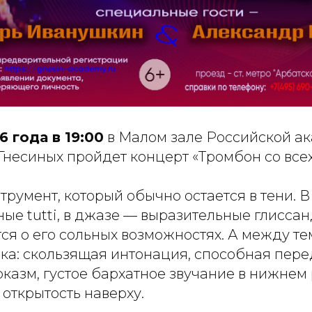
6 года в 19:00
в Малом зале Российской а
несиных пройдет концерт «Тромбон со всех
румент, который обычно остается в тени. В
е tutti, в джазе — выразительные глиссан
ся о его сольных возможностях. А между те
ика: скользящая интонация, способная пере
рказм, густое бархатное звучание в нижнем
открытость наверху.