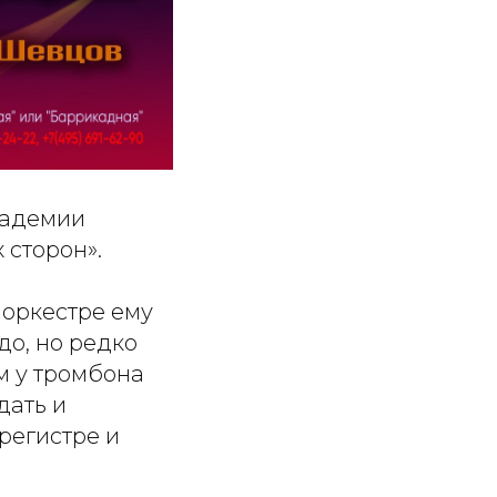
кадемии
 сторон».
 оркестре ему
до, но редко
м у тромбона
дать и
 регистре и