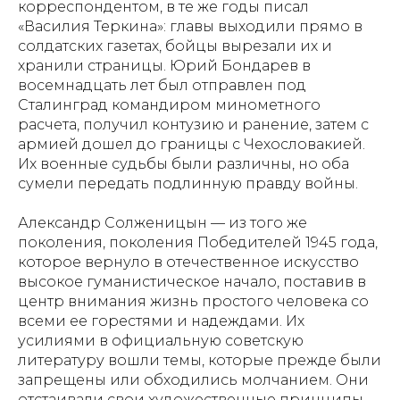
корреспондентом, в те же годы писал
«Василия Теркина»: главы выходили прямо в
солдатских газетах, бойцы вырезали их и
хранили страницы. Юрий Бондарев в
восемнадцать лет был отправлен под
Сталинград командиром минометного
расчета, получил контузию и ранение, затем с
армией дошел до границы с Чехословакией.
Их военные судьбы были различны, но оба
сумели передать подлинную правду войны.
Александр Солженицын — из того же
поколения, поколения Победителей 1945 года,
которое вернуло в отечественное искусство
высокое гуманистическое начало, поставив в
центр внимания жизнь простого человека со
всеми ее горестями и надеждами. Их
усилиями в официальную советскую
литературу вошли темы, которые прежде были
запрещены или обходились молчанием. Они
отстаивали свои художественные принципы