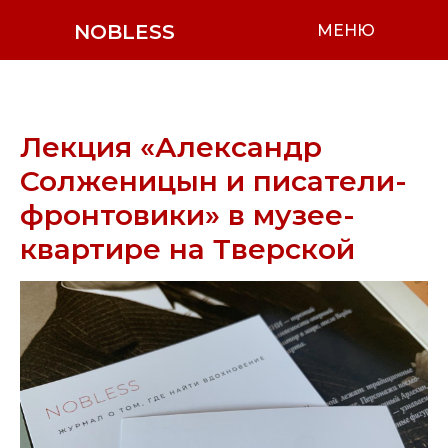
NOBLESS
МЕНЮ
Лекция «Александр
Солженицын и писатели-
фронтовики» в музее-
квартире на Тверской