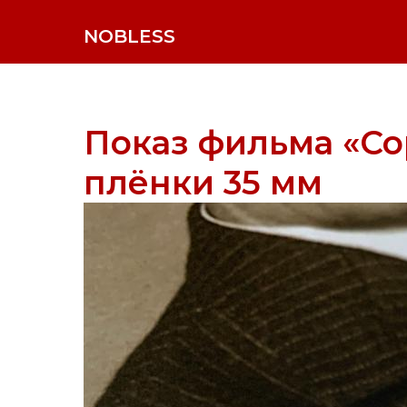
NOBLESS
Показ фильма «Со
плёнки 35 мм