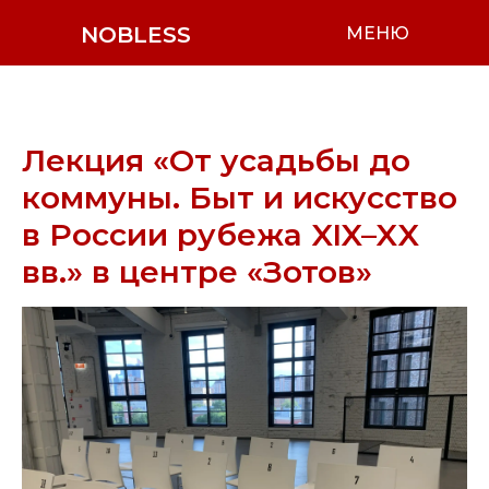
NOBLESS
МЕНЮ
Лекция «От усадьбы до
коммуны. Быт и искусство
в России рубежа XIX–XX
вв.» в центре «Зотов»