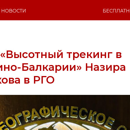
НОВОСТИ
БЕСПЛАТ
«Высотный трекинг в
ино-Балкарии» Назира
ова в РГО