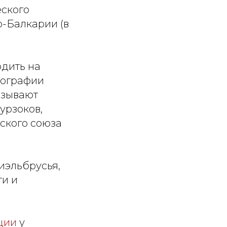
еского
-Балкарии (в
одить на
еографии
азывают
урзоков,
ского союза
иэльбрусья,
ти и
ции
у