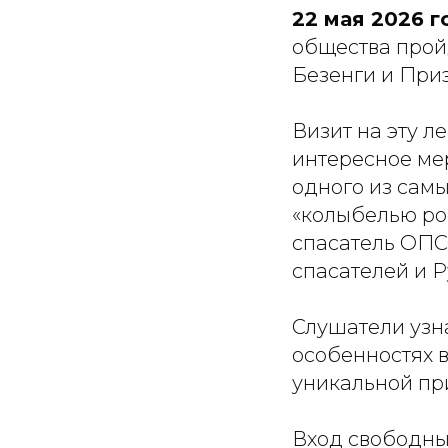
22 мая 2026 г
общества прой
Безенги и Приэ
Визит на эту л
интересное ме
одного из сам
«колыбелью ро
спасатель ОПС
спасателей и Р
Слушатели узн
особенностях 
уникальной пр
Вход свободны