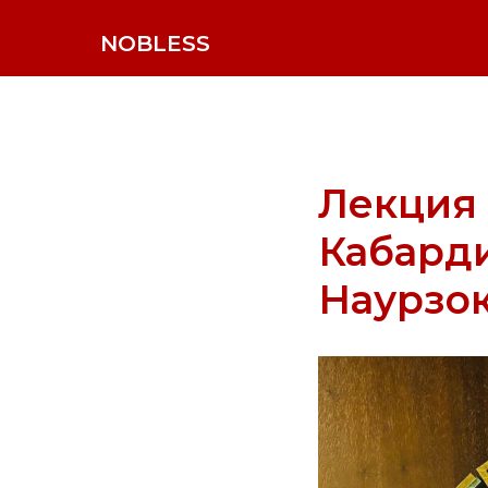
NOBLESS
Лекция 
Кабард
Наурзок