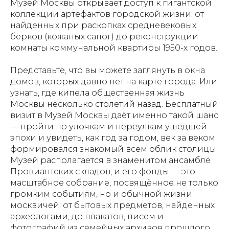
Музей Москвы открывает доступ к гигантской
коллекции артефактов городской жизни: от
найденных при раскопках средневековых
берков (кожаных сапог) до реконструкции
комнаты коммунальной квартиры 1950-х годов.
Представьте, что вы можете заглянуть в окна
домов, которых давно нет на карте города. Или
узнать, где кипела общественная жизнь
Москвы несколько столетий назад. Бесплатный
визит в Музей Москвы даёт именно такой шанс
— пройти по улочкам и переулкам ушедшей
эпохи и увидеть, как год за годом, век за веком
формировался знакомый всем облик столицы.
Музей располагается в знаменитом ансамбле
Провиантских складов, и его фонды — это
масштабное собрание, посвящённое не только
громким событиям, но и обычной жизни
москвичей: от бытовых предметов, найденных
археологами, до плакатов, писем и
фотографий из семейных архивов прошлого