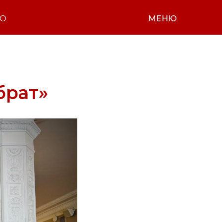
НО
МЕНЮ
брат»