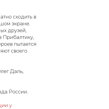
атно сходить в
ьшом экране.
ых друзей,
в Прибалтику,
ероев пытается
няют своего
лег Даль,
нда России.
ции у