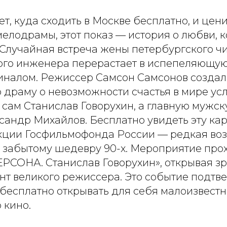
щет, куда сходить в Москве бесплатно, и цен
елодрамы, этот показ — история о любви, 
 Случайная встреча жены петербургского ч
го инженера перерастает в испепеляющую 
иналом. Режиссер Самсон Самсонов создал
драму о невозможности счастья в мире усл
 сам Станислав Говорухин, а главную мужск
андр Михайлов. Бесплатно увидеть эту кар
екции Госфильмофонда России — редкая во
к забытому шедевру 90-х. Мероприятие прох
РСОНА. Станислав Говорухин», открывая з
нт великого режиссера. Это событие подтве
бесплатно открывать для себя малоизвес
 кино.