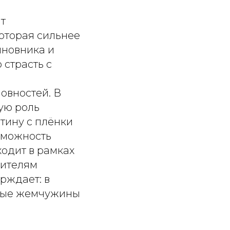
ит
которая сильнее
иновника и
страсть с
овностей. В
ую роль
тину с плёнки
зможность
одит в рамках
рителям
рждает: в
тные жемчужины