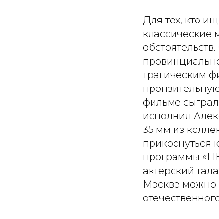
Для тех, кто и
классические м
обстоятельств.
провинциально
трагическим ф
пронзительную 
фильме сыграл
исполнил Алекс
35 мм из колл
прикоснуться 
программы «ПЕ
актерский тала
Москве можно 
отечественного