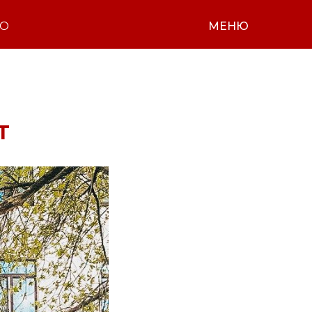
НО
МЕНЮ
т