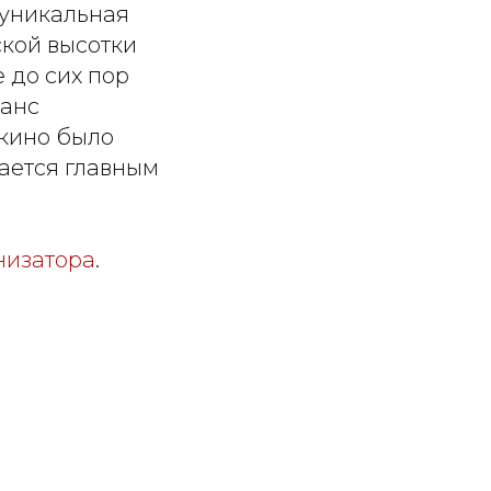
 уникальная
ской высотки
 до сих пор
еанс
 кино было
тается главным
низатора
.