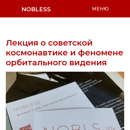
NOBLESS
МЕНЮ
Лекция о советской
космонавтике и феномене
орбитального видения