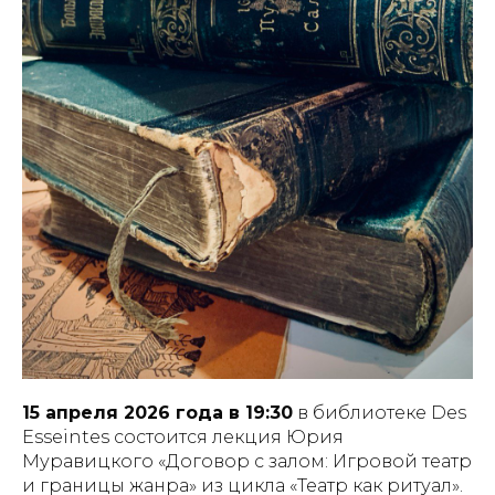
15 апреля 2026 года в 19:30
в библиотеке Des
Esseintes состоится лекция Юрия
Муравицкого «Договор с залом: Игровой театр
и границы жанра» из цикла «Театр как ритуал».