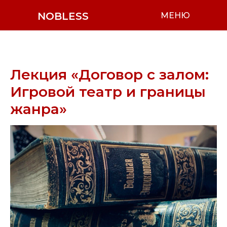
NOBLESS
МЕНЮ
Лекция «Договор с залом:
Игровой театр и границы
жанра»