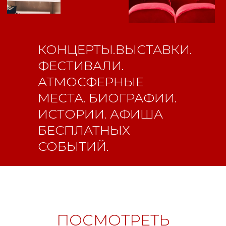
КОНЦЕРТЫ.ВЫСТАВКИ.
ФЕСТИВАЛИ.
АТМОСФЕРНЫЕ
МЕСТА. БИОГРАФИИ.
Свидетельство о
ИСТОРИИ. АФИША
регистрации СМИ ЭЛ №
ФС77-84346 от 08.12.2022
БЕСПЛАТНЫХ
СОБЫТИЙ.
ISSN 3033-9081
Новости
ВКонтакте
Макс
Телеграмм
Дзен
Афиша
ПОСМОТРЕТЬ
Архив
RuTube
ОК