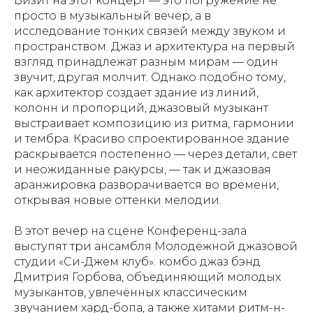
Визит на этот концерт — это погружение не
просто в музыкальный вечер, а в
исследование тонких связей между звуком и
пространством. Джаз и архитектура на первый
взгляд принадлежат разным мирам — один
звучит, другая молчит. Однако подобно тому,
как архитектор создает здание из линий,
колонн и пропорций, джазовый музыкант
выстраивает композицию из ритма, гармонии
и тембра. Красиво спроектированное здание
раскрывается постепенно — через детали, свет
и неожиданные ракурсы, — так и джазовая
аранжировка разворачивается во времени,
открывая новые оттенки мелодии.
В этот вечер на сцене Конференц-зала
выступят три ансамбля Молодёжной джазовой
студии «Си-Джем клуб»: комбо джаз бэнд
Дмитрия Горбова, объединяющий молодых
музыкантов, увлечённых классическим
звучанием хард-бопа, а также хитами ритм-н-