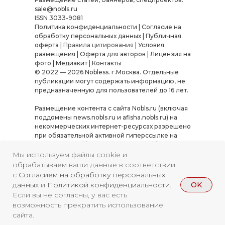
sale@nobls.ru
ISSN 3033-9081
Политика конфиденциальности
|
Согласие на
обработку персональных данных
|
Публичная
оферта
|
Правила цитирования
|
Условия
размещения
|
Оферта для авторов
|
Лицензия на
фото
|
Медиакит
|
Контакты
© 2022 — 2026 Nobless. г.Москва. Отдельные
публикации могут содержать информацию, не
предназначенную для пользователей до 16 лет.
Размещение контента с сайта Nobls.ru (включая
поддомены news.nobls.ru и afisha.nobls.ru) на
некоммерческих интернет-ресурсах разрешено
при обязательной активной гиперссылке на
источник — Nobls.ru или «Журнал Nobless».
Использование материалов в коммерческих
Мы используем файлы cookie и
целях, а также их копирование, переработка или
обрабатываем ваши данные в соответствии
распространение в иных форматах требуют
с
Согласием на обработку персональных
письменного согласования. Нарушение условий
OK
данных
и
Политикой конфиденциальности
.
влечёт ответственность согласно
Если вы не согласны, у вас есть
законодательству РФ.
Полные правила
возможность прекратить использование
цитирования
.
сайта.