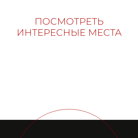
ISSN 3033-9081
ПОСМОТРЕТЬ
Новости
ВКонтакте
Макс
ИНТЕРЕСНЫЕ МЕСТА
Телеграмм
Дзен
Афиша
Архив
RuTube
ОК
Главная
Youtube
16+