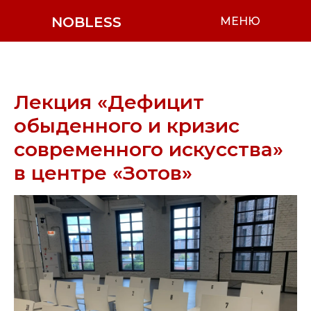
NOBLESS
МЕНЮ
Лекция «Дефицит
обыденного и кризис
современного искусства»
в центре «Зотов»