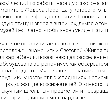
кой чести. Его работы, наряду с экспонатам
аменитого Фёдора Лоренца, у которого юны
вляют золотой фонд коллекции. Понимая это
ждую птицу и зверя в витринах, думая о том,
музей бесплатно, чтобы вновь увидеть эти 
узей не ограничивается классической эксп
расположен знаменитый Световой «Живая п
я карта Земли, показывающая расселение в
оборудована астрономическая обсерватория
ят наблюдения. Музей активно занимается 
отрудники участвуют в экспедициях и опис
 продолжая дело основателей. Это место, 
ь скучным школьным предметом и превраща
 историю длиной в миллиарды лет.