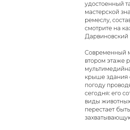
удостоенный та
мастерской зн
ремеслу, соста
смотрите на ка
Дарвиновский 
Современный м
втором этаже 
мультимедийна
крыше здания 
погоду провод
сегодня: его с
виды животных,
перестает быт
захватывающую