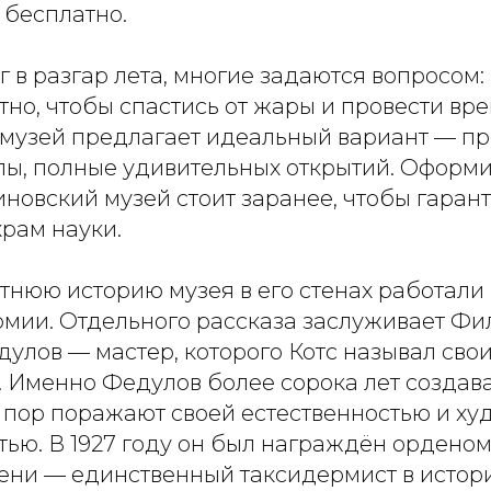
 бесплатно.
 в разгар лета, многие задаются вопросом: 
но, чтобы спастись от жары и провести вр
музей предлагает идеальный вариант — пр
лы, полные удивительных открытий. Оформ
иновский музей стоит заранее, чтобы гаран
храм науки.
етнюю историю музея в его стенах работал
рмии. Отдельного рассказа заслуживает Ф
улов — мастер, которого Котс называл сво
 Именно Федулов более сорока лет создава
х пор поражают своей естественностью и х
тью. В 1927 году он был награждён орденом
ени — единственный таксидермист в истор