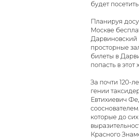
будет посетить
Планируя досуг
Москве бесплат
Дарвиновский 
просторные за
билеты в Дарв
попасть в этот 
За почти 120-л
гении таксиде
Евтихиевич Фед
сооснователем.
которые до си
выразительнос
Красного Знам