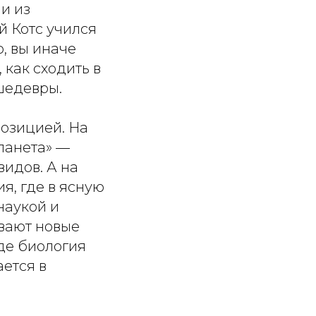
и из
й Котс учился
, вы иначе
 как сходить в
шедевры.
озицией. На
ланета» —
идов. А на
, где в ясную
наукой и
ывают новые
где биология
ется в