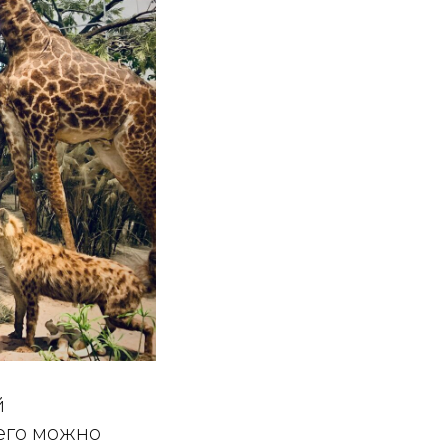
й
 его можно