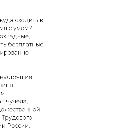
куда сходить в
емя с умом?
охладные,
ить бесплатные
тированно
и настоящие
илипп
им
л чучела,
удожественной
 Трудового
ии России,