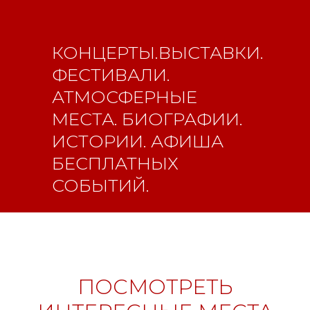
КОНЦЕРТЫ.ВЫСТАВКИ.
ФЕСТИВАЛИ.
АТМОСФЕРНЫЕ
МЕСТА. БИОГРАФИИ.
Свидетельство о
ИСТОРИИ. АФИША
регистрации СМИ ЭЛ №
БЕСПЛАТНЫХ
ФС77-84346 от 08.12.2022
СОБЫТИЙ.
ISSN 3033-9081
Новости
ВКонтакте
Макс
Телеграмм
Дзен
Афиша
ПОСМОТРЕТЬ
Архив
RuTube
ОК