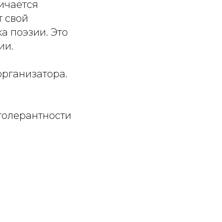
личается
т свой
а поэзии. Это
ии.
организатора.
 толерантности