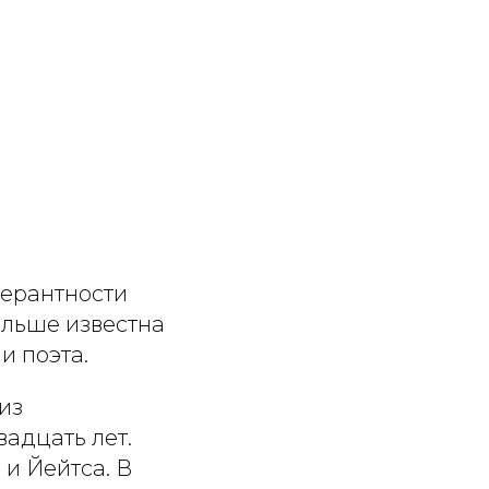
лерантности
ольше известна
и поэта.
из
вадцать лет.
 и Йейтса. В