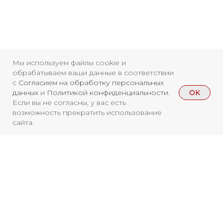
регистрации СМИ ЭЛ №
ФС77-84346 от 08.12.2022
ISSN 3033-9081
Мы используем файлы cookie и
обрабатываем ваши данные в соответствии
Новости
ВКонтакте
Макс
с
Согласием на обработку персональных
OK
данных
и
Политикой конфиденциальности
.
Телеграмм
Дзен
Афиша
Если вы не согласны, у вас есть
возможность прекратить использование
Архив
RuTube
ОК
сайта.
Главная
Youtube
16+
Вы находитесь на архивной странице.
Чтобы увидеть, куда можно сходить