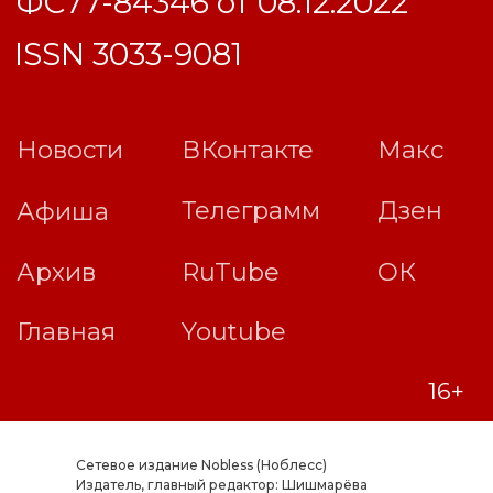
Сетевое издание Nobless (Ноблесс)
Издатель, главный редактор: Шишмарёва