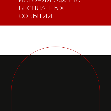
ФС77-84346 от 08.12.2022
БЕСПЛАТНЫХ
ISSN 3033-9081
СОБЫТИЙ.
Новости
ВКонтакте
Макс
Телеграмм
Дзен
Афиша
Архив
RuTube
ОК
Главная
Youtube
16+