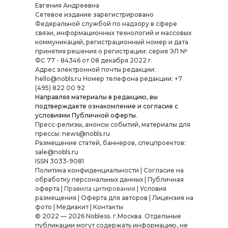
Евгения Андреевна
Cетевое издание зарегистрировано
Федеральной службой по надзору в сфере
связи, информационных технологий и массовых
коммуникаций, регистрационный номер и дата
принятия решения о регистрации: серия ЭЛ №
ФС 77 - 84346 от 08 декабря 2022 г.
Адрес электронной почты редакции:
hello@nobls.ru Номер телефона редакции: +7
(495) 822 00 92
Направляя материалы в редакцию, вы
подтверждаете ознакомление и согласие с
условиями
Публичной оферты
.
Пресс-релизы, анонсы событий, материалы для
прессы: news@nobls.ru
Размещение статей, баннеров, спецпроектов:
sale@nobls.ru
ISSN 3033-9081
Политика конфиденциальности
|
Согласие на
обработку персональных данных
|
Публичная
оферта
|
Правила цитирования
|
Условия
размещения
|
Оферта для авторов
|
Лицензия на
фото
|
Медиакит
|
Контакты
© 2022 — 2026 Nobless. г.Москва. Отдельные
публикации могут содержать информацию, не