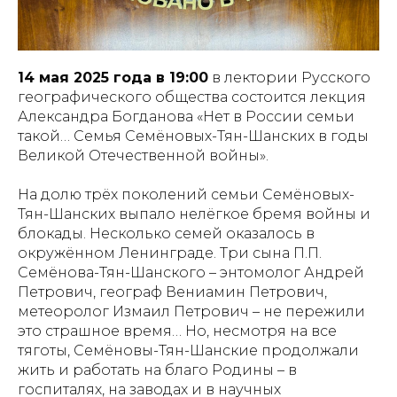
14 мая 2025 года в 19:00
в лектории Русского
географического общества состоится лекция
Александра Богданова «Нет в России семьи
такой… Семья Семёновых-Тян-Шанских в годы
Великой Отечественной войны».
На долю трёх поколений семьи Семёновых-
Тян-Шанских выпало нелёгкое бремя войны и
блокады. Несколько семей оказалось в
окружённом Ленинграде. Три сына П.П.
Семёнова-Тян-Шанского – энтомолог Андрей
Петрович, географ Вениамин Петрович,
метеоролог Измаил Петрович – не пережили
это страшное время… Но, несмотря на все
тяготы, Семёновы-Тян-Шанские продолжали
жить и работать на благо Родины – в
госпиталях, на заводах и в научных