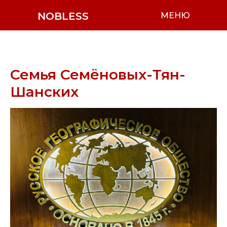
NOBLESS
МЕНЮ
Семья Семёновых-Тян-
Шанских