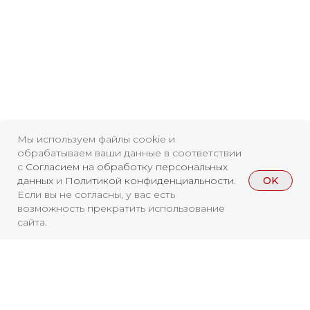
Мы используем файлы cookie и
обрабатываем ваши данные в соответствии
с
Согласием на обработку персональных
OK
данных
и
Политикой конфиденциальности
.
Если вы не согласны, у вас есть
Свидетельство о
возможность прекратить использование
сайта.
регистрации СМИ ЭЛ №
ФС77-84346 от 08.12.2022
ISSN 3033-9081