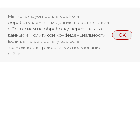
Мы используем файлы cookie и
Свидетельство о
обрабатываем ваши данные в соответствии
с
Согласием на обработку персональных
регистрации СМИ ЭЛ №
OK
данных
и
Политикой конфиденциальности
.
ФС77-84346 от 08.12.2022
Если вы не согласны, у вас есть
возможность прекратить использование
ISSN 3033-9081
сайта.
Новости
ВКонтакте
Макс
Телеграмм
Дзен
Афиша
Архив
RuTube
ОК
Вы находитесь на архивной странице.
Главная
Youtube
Чтобы увидеть, куда можно сходить
бесплатно в 2026 году, перейдите на
16+
страницу Афиши