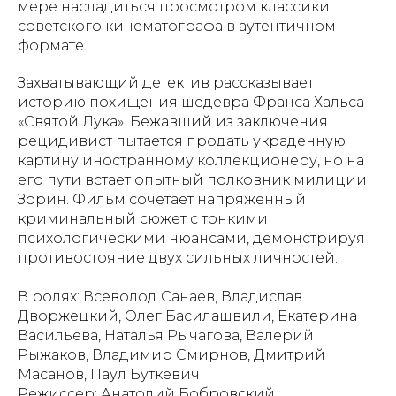
мере насладиться просмотром классики
советского кинематографа в аутентичном
формате.
Захватывающий детектив рассказывает
историю похищения шедевра Франса Хальса
«Святой Лука». Бежавший из заключения
рецидивист пытается продать украденную
картину иностранному коллекционеру, но на
его пути встает опытный полковник милиции
Зорин. Фильм сочетает напряженный
криминальный сюжет с тонкими
психологическими нюансами, демонстрируя
противостояние двух сильных личностей.
В ролях: Всеволод Санаев, Владислав
Дворжецкий, Олег Басилашвили, Екатерина
Васильева, Наталья Рычагова, Валерий
Рыжаков, Владимир Смирнов, Дмитрий
Масанов, Паул Буткевич
Режиссер: Анатолий Бобровский