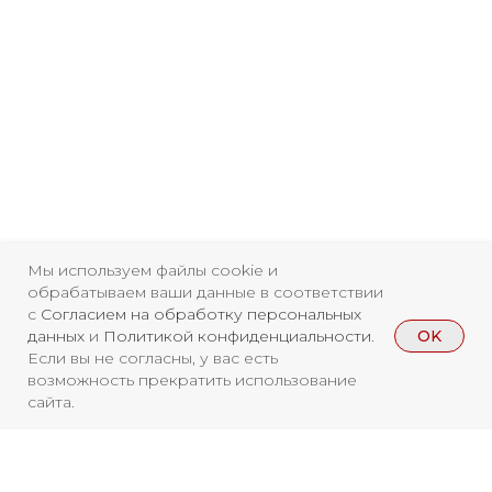
Мы используем файлы cookie и
обрабатываем ваши данные в соответствии
с
Согласием на обработку персональных
OK
данных
и
Политикой конфиденциальности
.
Если вы не согласны, у вас есть
Свидетельство о
возможность прекратить использование
регистрации СМИ ЭЛ №
сайта.
ФС77-84346 от 08.12.2022
ISSN 3033-9081