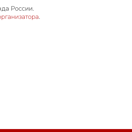
нда России.
организатора
.