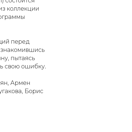
) состоится
из коллекции
рограммы
щий перед
Познакомившись
ну, пытаясь
ь свою ошибку.
пян, Армен
угакова, Борис