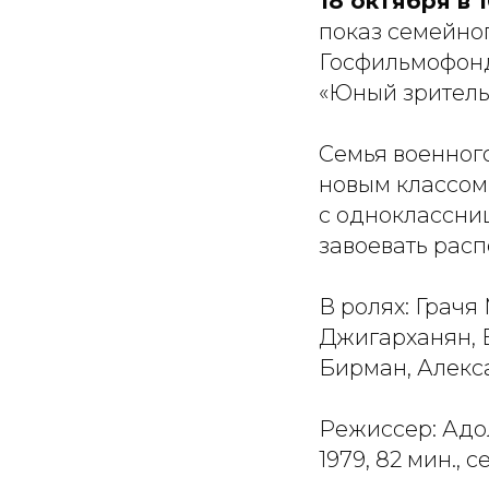
18 октября в 
показ семейно
Госфильмофонд
«Юный зритель
Семья военног
новым классом
с одноклассниц
завоевать рас
В ролях: Грач
Джигарханян, В
Бирман, Алекс
Режиссер: Адо
1979, 82 мин., 