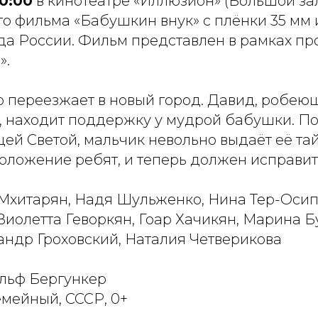
10:00
в кинотеатре «Иллюзион» (Большой зал
го фильма «Бабушкин внук» с плёнки 35 мм 
а России. Фильм представлен в рамках п
».
о переезжает в новый город. Давид, робею
, находит поддержку у мудрой бабушки. 
ей Светой, мальчик невольно выдаёт её тай
положение ребят, и теперь должен исправит
я Мхитарян, Надя Шульженко, Нина Тер-Оси
иолетта Геворкян, Гоар Хачикян, Марина Б
андр Гроховский, Наталия Четверикова
льф Бергункер
семейный, СССР, 0+