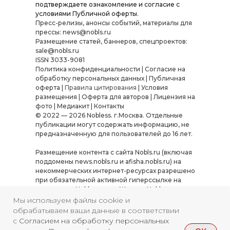
подтверждаете ознакомление и согласие с
условиями
Публичной оферты
.
Пресс-релизы, анонсы событий, материалы для
прессы: news@nobls.ru
Размещение статей, баннеров, спецпроектов:
sale@nobls.ru
ISSN 3033-9081
Политика конфиденциальности
|
Согласие на
обработку персональных данных
|
Публичная
оферта
|
Правила цитирования
|
Условия
размещения
|
Оферта для авторов
|
Лицензия на
фото
|
Медиакит
|
Контакты
© 2022 — 2026 Nobless. г.Москва. Отдельные
публикации могут содержать информацию, не
предназначенную для пользователей до 16 лет.
Размещение контента с сайта Nobls.ru (включая
поддомены news.nobls.ru и afisha.nobls.ru) на
некоммерческих интернет-ресурсах разрешено
при обязательной активной гиперссылке на
источник — Nobls.ru или «Журнал Nobless».
Использование материалов в коммерческих
Мы используем файлы cookie и
целях, а также их копирование, переработка или
обрабатываем ваши данные в соответствии
распространение в иных форматах требуют
с
Согласием на обработку персональных
письменного согласования. Нарушение условий