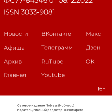
Сетевое издание Nobless (Ноблесс)
Издатель, главный редактор: Шишмарёва