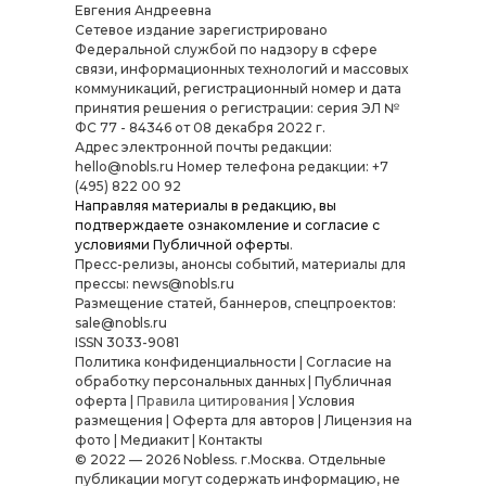
Евгения Андреевна
Cетевое издание зарегистрировано
Федеральной службой по надзору в сфере
связи, информационных технологий и массовых
коммуникаций, регистрационный номер и дата
принятия решения о регистрации: серия ЭЛ №
ФС 77 - 84346 от 08 декабря 2022 г.
Адрес электронной почты редакции:
hello@nobls.ru Номер телефона редакции: +7
(495) 822 00 92
Направляя материалы в редакцию, вы
подтверждаете ознакомление и согласие с
условиями
Публичной оферты
.
Пресс-релизы, анонсы событий, материалы для
прессы: news@nobls.ru
Размещение статей, баннеров, спецпроектов:
sale@nobls.ru
ISSN 3033-9081
Политика конфиденциальности
|
Согласие на
обработку персональных данных
|
Публичная
оферта
|
Правила цитирования
|
Условия
размещения
|
Оферта для авторов
|
Лицензия на
фото
|
Медиакит
|
Контакты
© 2022 — 2026 Nobless. г.Москва. Отдельные
публикации могут содержать информацию, не