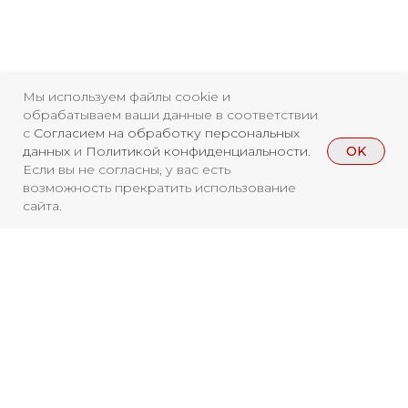
Мы используем файлы cookie и
обрабатываем ваши данные в соответствии
с
Согласием на обработку персональных
OK
данных
и
Политикой конфиденциальности
.
Если вы не согласны, у вас есть
возможность прекратить использование
сайта.
Свидетельство о
регистрации СМИ ЭЛ №
ФС77-84346 от 08.12.2022
ISSN 3033-9081
Вы находитесь на архивной странице.
Новости
ВКонтакте
Макс
Чтобы увидеть, куда можно сходить
Телеграмм
Дзен
Афиша
бесплатно в 2026 году, перейдите на