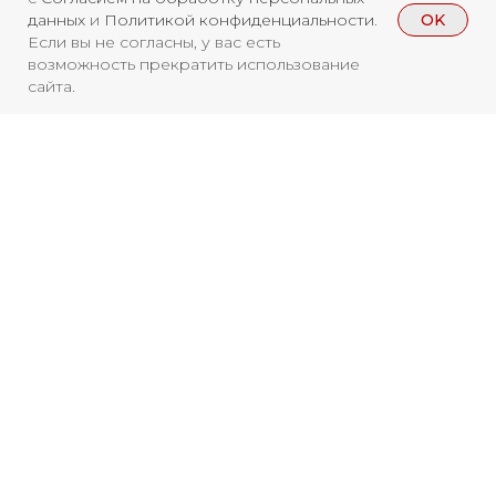
OK
данных
и
Политикой конфиденциальности
.
Если вы не согласны, у вас есть
возможность прекратить использование
сайта.
Свидетельство о
регистрации СМИ ЭЛ №
ФС77-84346 от 08.12.2022
ISSN 3033-9081
Вы находитесь на архивной странице.
Чтобы увидеть, куда можно сходить
Новости
ВКонтакте
Макс
бесплатно в 2026 году, перейдите на
страницу Афиши
Телеграмм
Дзен
Афиша
Архив
RuTube
ОК
2026
Главная
Youtube
16+