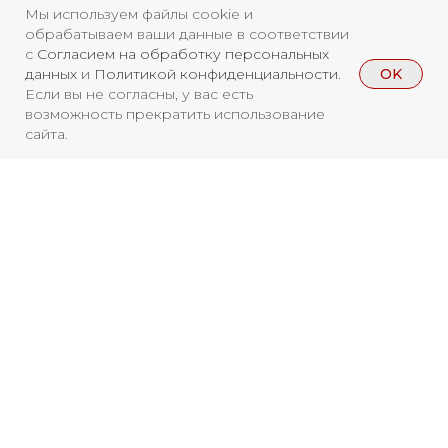
Мы используем файлы cookie и
обрабатываем ваши данные в соответствии
с
Согласием на обработку персональных
OK
данных
и
Политикой конфиденциальности
.
Если вы не согласны, у вас есть
возможность прекратить использование
сайта.
Свидетельство о
регистрации СМИ ЭЛ №
ФС77-84346 от 08.12.2022
ISSN 3033-9081
Вы находитесь на архивной странице.
Чтобы увидеть, куда можно сходить
Новости
ВКонтакте
Макс
бесплатно в 2026 году, перейдите на
Телеграмм
Дзен
Афиша
страницу Афиши
Архив
RuTube
ОК
2026
Главная
Youtube