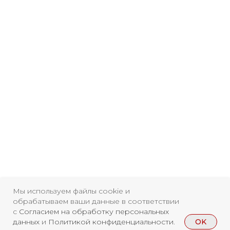
Мы используем файлы cookie и
обрабатываем ваши данные в соответствии
с
Согласием на обработку персональных
Свидетельство о
OK
данных
и
Политикой конфиденциальности
.