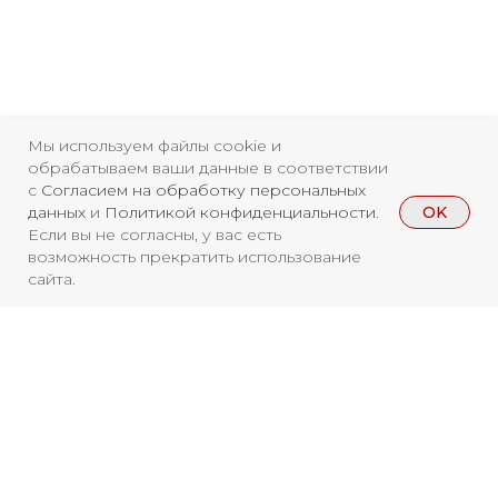
Свидетельство о
регистрации СМИ ЭЛ №
Мы используем файлы cookie и
обрабатываем ваши данные в соответствии
ФС77-84346 от 08.12.2022
с
Согласием на обработку персональных
ISSN 3033-9081
OK
данных
и
Политикой конфиденциальности
.
Если вы не согласны, у вас есть
возможность прекратить использование
Новости
ВКонтакте
Макс
сайта.
Телеграмм
Дзен
Афиша
Архив
RuTube
ОК
Главная
Youtube
Вы находитесь на архивной странице.
16+
Чтобы увидеть, куда можно сходить