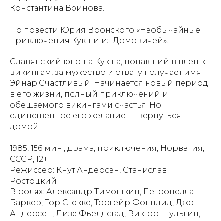
Константина Воинова.
По повести Юрия Вронского «Необычайные
приключения Кукши из Домовичей».
Славянский юноша Кукша, попавший в плен к
викингам, за мужество и отвагу получает имя
Эйнар Счастливый. Начинается новый период
в его жизни, полный приключений и
обещаемого викингами счастья. Но
единственное его желание — вернуться
домой…
1985, 156 мин., драма, приключения, Норвегия,
СССР, 12+
Режиссёр: Кнут Андерсен, Станислав
Ростоцкий
В ролях: Александр Тимошкин, Петронелла
Баркер, Тор Стокке, Торгейр Фоннлид, Джон
Андерсен, Лизе Фьелдстад, Виктор Шульгин,