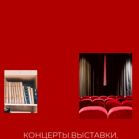
Свидетельство о
регистрации СМИ ЭЛ №
ФС77-84346 от 08.12.2022
ISSN 3033-9081
Новости
ВКонтакте
Макс
Телеграмм
Дзен
Афиша
КОНЦЕРТЫ.ВЫСТАВКИ.