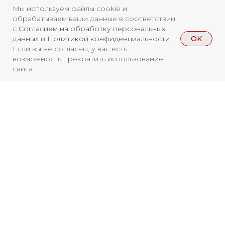
Мы используем файлы cookie и
обрабатываем ваши данные в соответствии
Свидетельство о
с
Согласием на обработку персональных
регистрации СМИ ЭЛ №
OK
данных
и
Политикой конфиденциальности
.
Если вы не согласны, у вас есть
ФС77-84346 от 08.12.2022
возможность прекратить использование
ISSN 3033-9081
сайта.
Новости
ВКонтакте
Макс
Телеграмм
Дзен
Афиша
Архив
RuTube
ОК
Вы находитесь на архивной странице.
Главная
Youtube
Чтобы увидеть, куда можно сходить
бесплатно в 2026 году, перейдите на
16+
страницу Афиши
2026