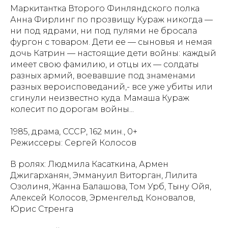
Маркитантка Второго Финляндского полка
Анна Фирлинг по прозвищу Кураж никогда —
ни под ядрами, ни под пулями не бросала
фургон с товаром. Дети ее — сыновья и немая
дочь Катрин — настоящие дети войны: каждый
имеет свою фамилию, и отцы их — солдаты
разных армий, воевавшие под знаменами
разных вероисповеданий,- все уже убиты или
сгинули неизвестно куда. Мамаша Кураж
колесит по дорогам войны...
1985, драма, СССР, 162 мин., 0+
Режиссеры: Сергей Колосов
В ролях: Людмила Касаткина, Армен
Джигарханян, Эммануил Виторган, Лилита
Озолиня, Жанна Балашова, Том Урб, Тыну Ойя,
Алексей Колосов, Эрменгельд Коновалов,
Юрис Стренга