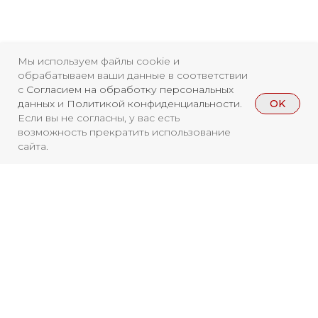
Мы используем файлы cookie и
Свидетельство о
обрабатываем ваши данные в соответствии
регистрации СМИ ЭЛ №
с
Согласием на обработку персональных
OK
данных
и
Политикой конфиденциальности
.
ФС77-84346 от 08.12.2022
Если вы не согласны, у вас есть
ISSN 3033-9081
возможность прекратить использование
сайта.
Новости
ВКонтакте
Макс
Телеграмм
Дзен
Афиша
Архив
RuTube
ОК
Вы находитесь на архивной странице.
Главная
Youtube
Чтобы увидеть, куда можно сходить
16+
бесплатно в 2026 году, перейдите на
страницу Афиши