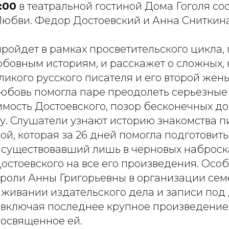
:00
в театральной гостиной Дома Гоголя со
Любви. Фёдор Достоевский и Анна Сниткина
ройдет в рамках просветительского цикла,
бовным историям, и расскажет о сложных, 
икого русского писателя и его второй жен
 любовь помогла паре преодолеть серьезны
мость Достоевского, позор бесконечных до
. Слушатели узнают историю знакомства пи
й, которая за 26 дней помогла подготовит
, существовавший лишь в черновых наброск
остоевского на все его произведения. Осо
 роли Анны Григорьевны в организации се
аживании издательского дела и записи под
 включая последнее крупное произведение
посвященное ей.