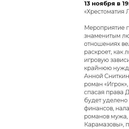
13 ноября в 19
«Хрестоматия 
Мероприятие п
знаменитым лю
отношениях вел
раскроет, как
игровую зависи
крайнюю нужду
Анной Сниткино
роман «Игрок»
спасая права Д
будет уделено
финансов, нал
романов мужа,
Карамазовы», 