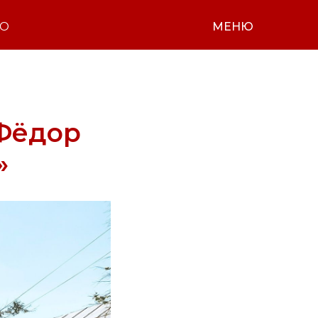
НО
МЕНЮ
 Фёдор
»