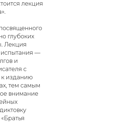
стоится лекция
».
 посвященного
но глубоких
ы. Лекция
е испытания —
лгов и
сателя с
ь к изданию
ах, тем самым
бое внимание
мейных
 диктовку
 «Братья