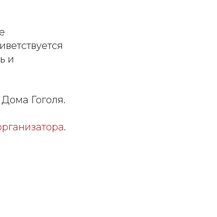
е
иветствуется
ь и
 Дома Гоголя.
организатора
.