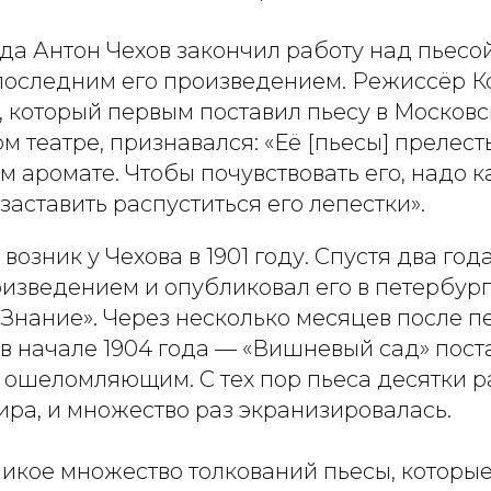
ода Антон Чехов закончил работу над пьес
 последним его произведением. Режиссёр К
, который первым поставил пьесу в Москов
 театре, признавался: «Её [пьесы] прелест
м аромате. Чтобы почувствовать его, надо к
 заставить распуститься его лепестки».
возник у Чехова в 1901 году. Спустя два го
оизведением и опубликовал его в петербур
Знание». Через несколько месяцев после п
в начале 1904 года — «Вишневый сад» пост
 ошеломляющим. С тех пор пьеса десятки р
ира, и множество раз экранизировалась.
икое множество толкований пьесы, которые