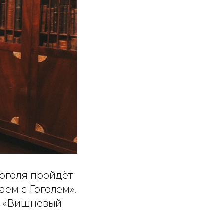
Гоголя пройдёт
аем с Гоголем».
а «Вишневый