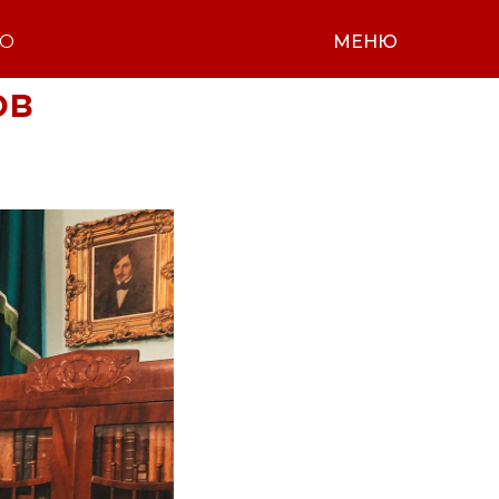
НО
МЕНЮ
ов