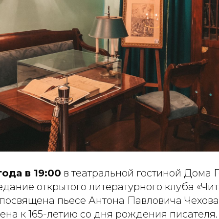
года в 19:00
в театральной гостиной Дома 
дание открытого литературного клуба «Чит
 посвящена пьесе Антона Павловича Чехов
ена к 165-летию со дня рождения писателя.