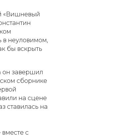
ой «Вишневый
онстантин
ском
ь в неуловимом,
ак бы вскрыть
да он завершил
гском сборнике
ервой
авили на сцене
аз ставилась на
 вместе с