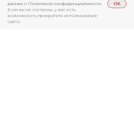
OK
данных
и
Политикой конфиденциальности
.
Новости
ВКонтакте
Макс
Если вы не согласны, у вас есть
возможность прекратить использование
Телеграмм
Дзен
Афиша
сайта.
Архив
RuTube
ОК
Главная
Youtube
16+
Вы находитесь на архивной странице.
Чтобы увидеть, куда можно сходить
бесплатно в 2026 году, перейдите на
страницу Афиши
2026