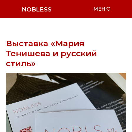
NOBLESS
МЕНЮ
Выставка «Мария
Тенишева и русский
стиль»