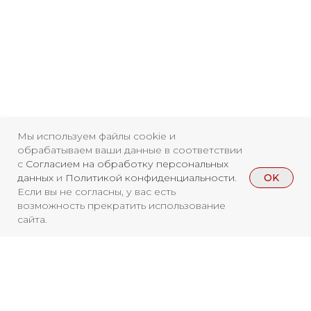
Свидетельство о
Мы используем файлы cookie и
регистрации СМИ ЭЛ №
обрабатываем ваши данные в соответствии
ФС77-84346 от 08.12.2022
с
Согласием на обработку персональных
OK
данных
и
Политикой конфиденциальности
.
ISSN 3033-9081
Если вы не согласны, у вас есть
возможность прекратить использование
сайта.
Новости
ВКонтакте
Макс
Телеграмм
Дзен
Афиша
Архив
RuTube
ОК
Главная
Youtube