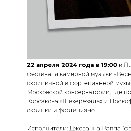
22 апреля 2024 года в 19:00
в Д
фестиваля камерной музыки «Весн
скрипичной и фортепианной музык
Московской консерватории, где п
Корсакова «Шехерезада» и Прокоф
скрипки и фортепиано.
Исполнители: Джованна Раппа (фо