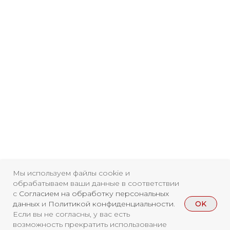
Свидетельство о
регистрации СМИ ЭЛ №
ФС77-84346 от 08.12.2022
Мы используем файлы cookie и
обрабатываем ваши данные в соответствии
ISSN 3033-9081
с
Согласием на обработку персональных
OK
данных
и
Политикой конфиденциальности
.
Если вы не согласны, у вас есть
Новости
ВКонтакте
Макс
возможность прекратить использование