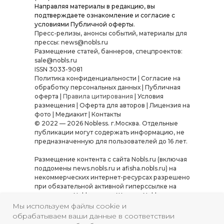
Направляя материалы в редакцию, вы
подтверждаете ознакомление и согласие с
условиями
Публичной оферты
.
Пресс-релизы, анонсы событий, материалы для
прессы: news@nobls.ru
Размещение статей, баннеров, спецпроектов:
sale@nobls.ru
ISSN 3033-9081
Политика конфиденциальности
|
Согласие на
обработку персональных данных
|
Публичная
оферта
|
Правила цитирования
|
Условия
размещения
|
Оферта для авторов
|
Лицензия на
фото
|
Медиакит
|
Контакты
© 2022 — 2026 Nobless. г.Москва. Отдельные
публикации могут содержать информацию, не
предназначенную для пользователей до 16 лет.
Размещение контента с сайта Nobls.ru (включая
поддомены news.nobls.ru и afisha.nobls.ru) на
некоммерческих интернет-ресурсах разрешено
при обязательной активной гиперссылке на
источник — Nobls.ru или «Журнал Nobless».
Использование материалов в коммерческих
Мы используем файлы cookie и
целях, а также их копирование, переработка или
обрабатываем ваши данные в соответствии
распространение в иных форматах требуют