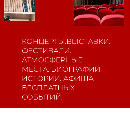
Новости
ВКонтакте
Макс
Телеграмм
Дзен
Афиша
Архив
RuTube
ОК
КОНЦЕРТЫ.ВЫСТАВКИ.
Главная
Youtube
ФЕСТИВАЛИ.
16+
АТМОСФЕРНЫЕ
МЕСТА. БИОГРАФИИ.
ИСТОРИИ. АФИША
БЕСПЛАТНЫХ
СОБЫТИЙ.