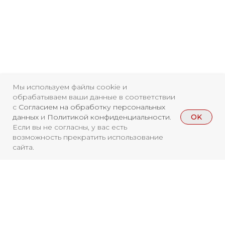
Мы используем файлы cookie и
обрабатываем ваши данные в соответствии
с
Согласием на обработку персональных
OK
данных
и
Политикой конфиденциальности
.
Если вы не согласны, у вас есть
возможность прекратить использование
Свидетельство о
сайта.
регистрации СМИ ЭЛ №
ФС77-84346 от 08.12.2022
ISSN 3033-9081
Новости
ВКонтакте
Макс