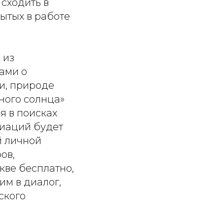
 сходить в
ытых в работе
 из
ами о
и, природе
ного солнца»
я в поисках
диаций будет
й личной
ов,
скве бесплатно,
им в диалог,
ского