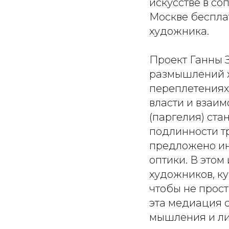
искусстве в со
Москве бесплат
художника.
Проект Ганны 
размышлений 
переплетениях
власти и взаим
(паргелия) ста
подлинности т
предложено ин
оптики. В этом
художников, ку
чтобы не просто
эта медиация с
мышления и ли