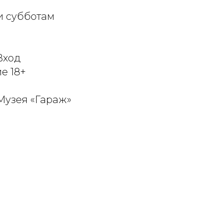
 и субботам
Вход
е 18+
 Музея «Гараж»