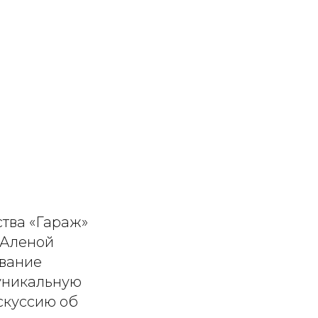
ства «Гараж»
 Аленой
ование
 уникальную
скуссию об