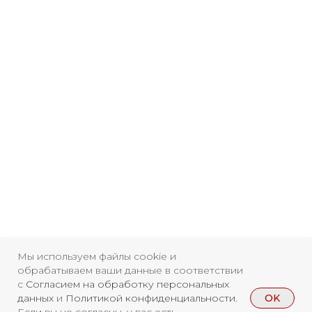
Свидетельство о
регистрации СМИ ЭЛ №
ФС77-84346 от 08.12.2022
Мы используем файлы cookie и
ISSN 3033-9081
обрабатываем ваши данные в соответствии
с
Согласием на обработку персональных
OK
данных
и
Политикой конфиденциальности
.