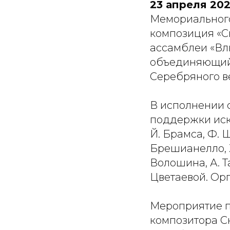
23 апреля 202
Мемориального
композиция «Сн
ассамблеи «Влю
объединяющий 
Серебряного в
В исполнении 
поддержки иск
Й. Брамса, Ф. 
Брешианелло, Х
Волошина, А. Т
Цветаевой. Ор
Мероприятие п
композитора С