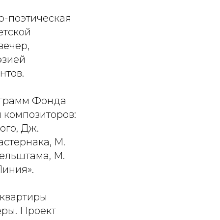
е
о-поэтическая
етской
вечер,
эзией
нтов.
ограмм Фонда
 композиторов:
ого, Дж.
астернака, М.
дельштама, М.
Линия».
-квартиры
еры. Проект