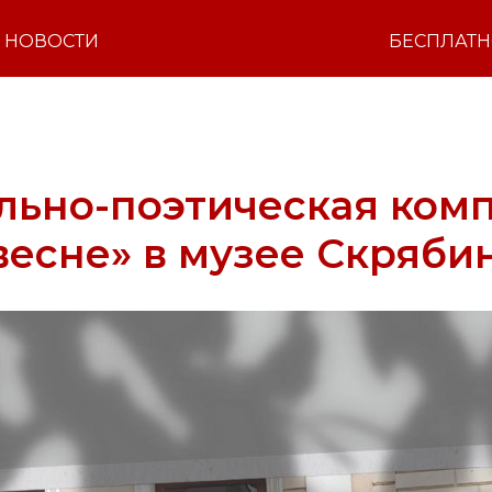
НОВОСТИ
БЕСПЛАТ
льно-поэтическая ком
весне» в музее Скряби