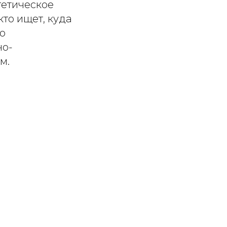
тетическое
кто ищет, куда
ю
но-
м.