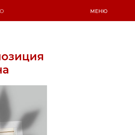
НО
МЕНЮ
позиция
на