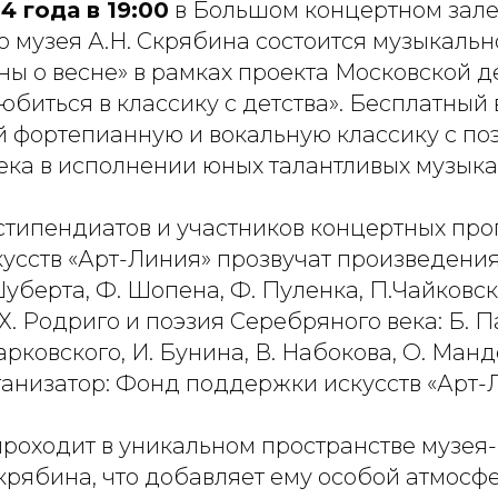
4 года в 19:00
в Большом концертном зал
 музея А.Н. Скрябина состоится музыкальн
ы о весне» в рамках проекта Московской д
биться в классику с детства». Бесплатный 
фортепианную и вокальную классику с по
ека в исполнении юных талантливых музыка
стипендиатов и участников концертных пр
усств «Арт-Линия» прозвучат произведения
Шуберта, Ф. Шопена, Ф. Пуленка, П.Чайковск
. Родриго и поэзия Серебряного века: Б. П
арковского, И. Бунина, В. Набокова, О. Ман
ганизатор: Фонд поддержки искусств «Арт-
роходит в уникальном пространстве музея
крябина, что добавляет ему особой атмосф