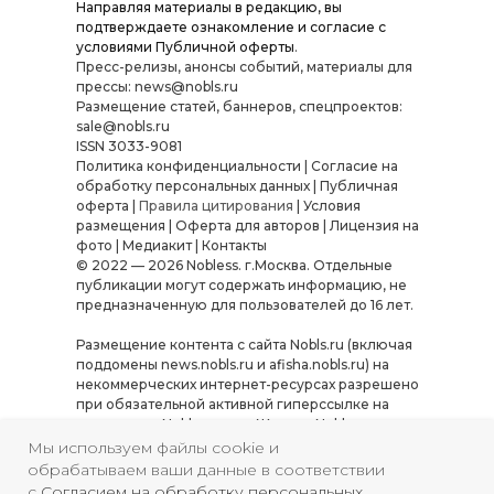
Направляя материалы в редакцию, вы
подтверждаете ознакомление и согласие с
условиями
Публичной оферты
.
Пресс-релизы, анонсы событий, материалы для
прессы: news@nobls.ru
Размещение статей, баннеров, спецпроектов:
sale@nobls.ru
ISSN 3033-9081
Политика конфиденциальности
|
Согласие на
обработку персональных данных
|
Публичная
оферта
|
Правила цитирования
|
Условия
размещения
|
Оферта для авторов
|
Лицензия на
фото
|
Медиакит
|
Контакты
© 2022 — 2026 Nobless. г.Москва. Отдельные
публикации могут содержать информацию, не
предназначенную для пользователей до 16 лет.
Размещение контента с сайта Nobls.ru (включая
поддомены news.nobls.ru и afisha.nobls.ru) на
некоммерческих интернет-ресурсах разрешено
при обязательной активной гиперссылке на
источник — Nobls.ru или «Журнал Nobless».
Использование материалов в коммерческих
Мы используем файлы cookie и
целях, а также их копирование, переработка или
обрабатываем ваши данные в соответствии
распространение в иных форматах требуют
с
Согласием на обработку персональных