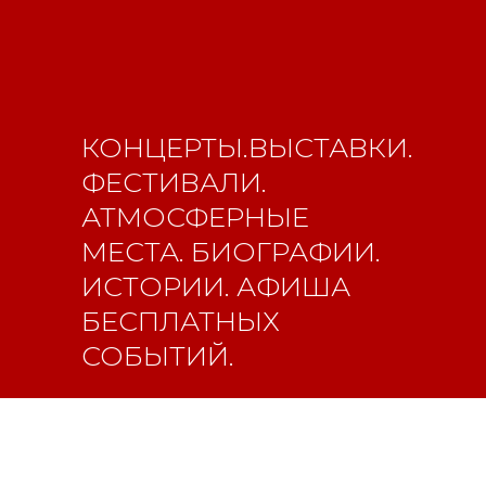
Новости
ВКонтакте
Макс
Телеграмм
Дзен
Афиша
Архив
RuTube
ОК
КОНЦЕРТЫ.ВЫСТАВКИ.
Главная
Youtube
ФЕСТИВАЛИ.
16+
АТМОСФЕРНЫЕ
МЕСТА. БИОГРАФИИ.
ИСТОРИИ. АФИША
БЕСПЛАТНЫХ
СОБЫТИЙ.