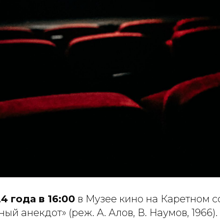
4 года в 16:00
в Музее кино на Каретном с
й анекдот» (реж. А. Алов, В. Наумов, 1966).