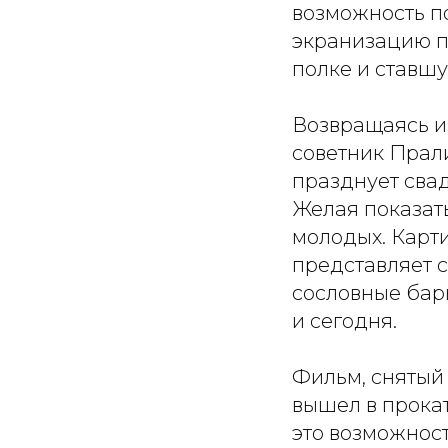
возможность п
экранизацию п
полке и ставшу
Возвращаясь и
советник Прал
празднует сва
Желая показать
молодых. Карт
представляет 
сословные бар
и сегодня.
Фильм, снятый 
вышел в прокат
это возможност