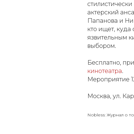
стилистически
актерский анс
Папанова и Нин
кто ищет, куда
язвительным ки
выбором.
Бесплатно, пр
кинотеатра
.
Мероприятие 1
Москва, ул. Кар
Nobless: Журнал о то