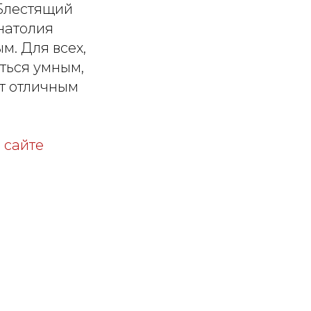
 Блестящий
натолия
м. Для всех,
иться умным,
ет отличным
 сайте