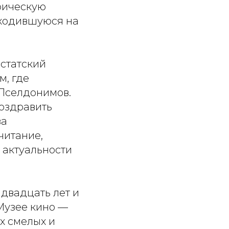
рическую
аходившуюся на
 статский
м, где
 Пселдонимов.
поздравить
ва
читание,
 актуальности
 двадцать лет и
 Музее кино —
х смелых и